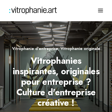
Vitrophanie d'entreprise
,
Vitrophanie originale
Vitrophanies
inspirantes, originales
pour entreprise ?
Culture d'entreprise
Challengez-nous
créative !