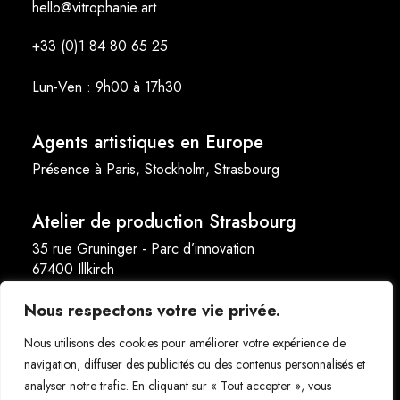
hello@vitrophanie.art
+33 (0)1 84 80 65 25
Lun-Ven : 9h00 à 17h30
Agents artistiques en Europe
Présence à Paris, Stockholm, Strasbourg
Atelier de production Strasbourg
35 rue Gruninger - Parc d’innovation
67400 Illkirch
Nous respectons votre vie privée.
Nous utilisons des cookies pour améliorer votre expérience de
navigation, diffuser des publicités ou des contenus personnalisés et
analyser notre trafic. En cliquant sur « Tout accepter », vous
Copyright 2026 vitrophanie.art