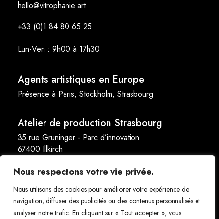
hello@vitrophanie.art
+33 (0)1 84 80 65 25
Lun-Ven : 9h00 à 17h30
Agents artistiques en Europe
Présence à Paris, Stockholm, Strasbourg
Atelier de production Strasbourg
35 rue Gruninger - Parc d’innovation
67400 Illkirch
Nous respectons votre vie privée.
Nous utilisons des cookies pour améliorer votre expérience de
navigation, diffuser des publicités ou des contenus personnalisés et
analyser notre trafic. En cliquant sur « Tout accepter », vous
Copyright 2026 vitrophanie.art